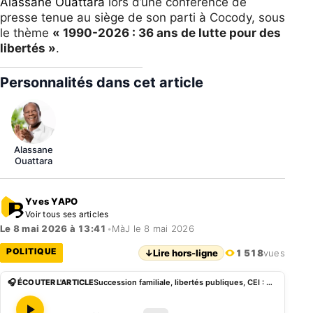
Alassane Ouattara
lors d’une conférence de
presse tenue au siège de son parti à Cocody, sous
le thème
« 1990-2026 : 36 ans de lutte pour des
libertés »
.
Personnalités dans cet article
Alassane
Ouattara
Yves YAPO
Voir tous ses articles
Le 8 mai 2026 à 13:41
•
MàJ le 8 mai 2026
POLITIQUE
↓
Lire hors-ligne
1 518
vues
🎧 ÉCOUTER L'ARTICLE
Succession familiale, libertés publiques, CEI : Pascal Affi N’Guessan charge le régime Ouattara