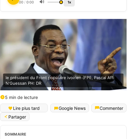
🔊
0:00
/
0:00
1x
le président du Front populaire ivoirien (FPI), Pascal Affi
N'Guessan PH: DR
5 min de lecture
Lire plus tard
Google News
Commenter
Partager
SOMMAIRE