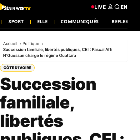
LIVE
EN
SPORT
ELLE
COMMUNIQUÉS
REFLEXIO
Accueil
Politique
Succession familiale, libertés publiques, CEI : Pascal Affi
N’Guessan charge le régime Ouattara
CÔTE D'IVOIRE
Succession
familiale,
libertés
publiques, CEI :