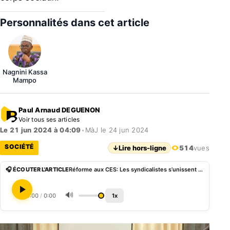
Personnalités dans cet article
Nagnini Kassa
Mampo
Paul Arnaud DEGUENON
Voir tous ses articles
Le 21 jun 2024 à 04:09
•
MàJ le 24 jun 2024
SOCIÉTÉ
↓
Lire hors-ligne
514
vues
🎧 ÉCOUTER L'ARTICLE
Réforme aux CES: Les syndicalistes s’unissent contre un projet d’exclusion
🔊
0:00
/
0:00
1x