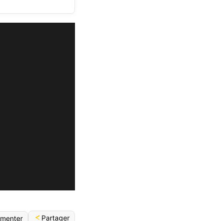
Partager
menter