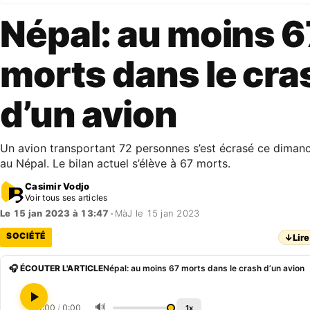
Népal: au moins 6
morts dans le cra
d’un avion
Un avion transportant 72 personnes s’est écrasé ce diman
au Népal. Le bilan actuel s’élève à 67 morts.
Casimir Vodjo
Voir tous ses articles
Le 15 jan 2023 à 13:47
•
MàJ le 15 jan 2023
SOCIÉTÉ
↓
Lire
🎧 ÉCOUTER L'ARTICLE
Népal: au moins 67 morts dans le crash d’un avion
🔊
0:00
/
0:00
1x