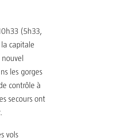
 10h33 (5h33,
la capitale
e nouvel
ns les gorges
 de contrôle à
es secours ont
.
es vols