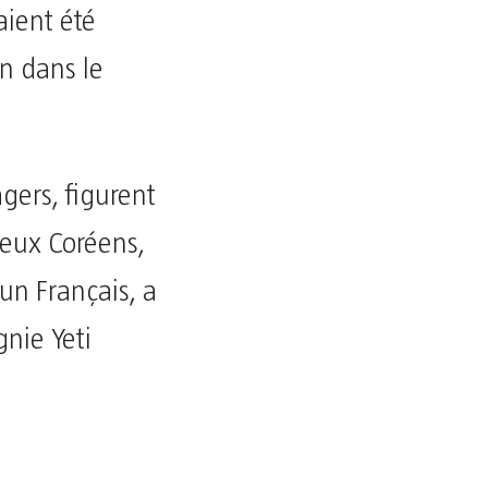
aient été
on dans le
gers, figurent
deux Coréens,
 un Français, a
nie Yeti