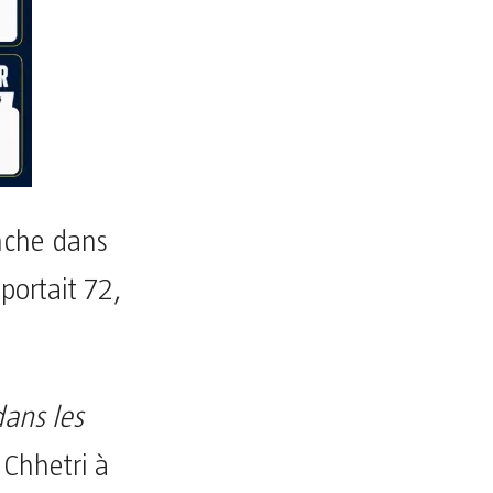
nche dans
portait 72,
dans les
K Chhetri à