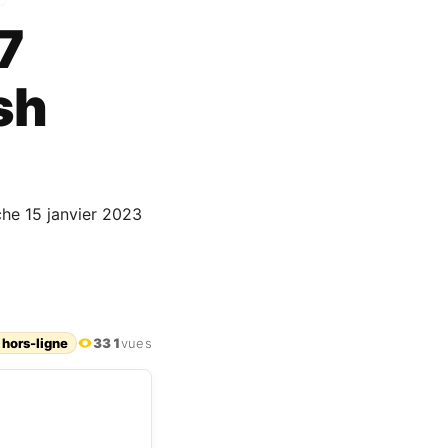
7
sh
che 15 janvier 2023
 hors-ligne
331
vues