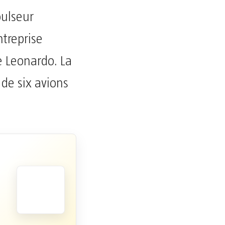
pulseur
treprise
e Leonardo. La
 de six avions