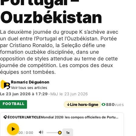
Ouzbékistan
La deuxième journée du groupe K s’achève avec
un duel entre l’Portugal et l’Ouzbékistan. Portée
par Cristiano Ronaldo, la Seleção défie une
formation ouzbèke disciplinée, dans une
opposition de styles attendue au terme de cette
journée de compétition. Les compos des deux
équipes sont tombées.
Romaric Déguénon
Voir tous ses articles
Le 23 jun 2026 à 17:29
•
MàJ le 23 jun 2026
FOOTBALL
↓
Lire hors-ligne
880
vues
🎧 ÉCOUTER L'ARTICLE
Mondial 2026: les compos officielles de Portugal – Ouzbékistan
🔊
0:00
/
0:00
1x