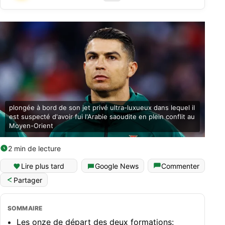
plongée à bord de son jet privé ultra-luxueux dans lequel il
est suspecté d'avoir fui l'Arabie saoudite en plein conflit au
Moyen-Orient
2 min de lecture
Lire plus tard
Google News
Commenter
Partager
SOMMAIRE
Les onze de départ des deux formations: