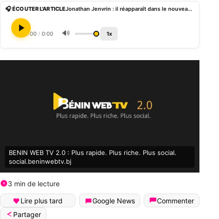
🎧 ÉCOUTER L'ARTICLE
Jonathan Jenvrin : il réapparaît dans le nouveau clip de Jenifer
🔊
0:00
/
0:00
1x
BENIN WEB TV 2.0 : Plus rapide. Plus riche. Plus social.
social.beninwebtv.bj
3 min de lecture
Lire plus tard
Google News
Commenter
Partager