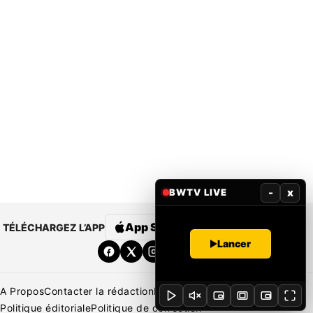
-
x
BWTV LIVE
App Store
Google Play
TÉLÉCHARGEZ L’APP
Lancer
A Propos
Contacter la rédaction
Rédaction
Mentions légales
Politique éditoriale
Politique de correction