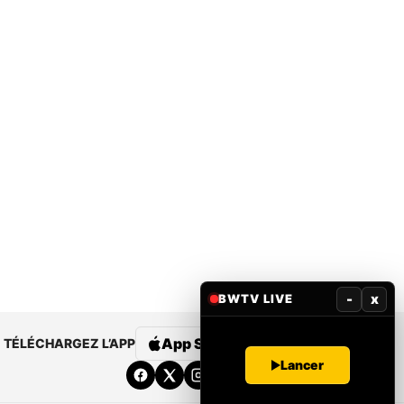
-
x
BWTV LIVE
App Store
Google Play
TÉLÉCHARGEZ L’APP
Lancer