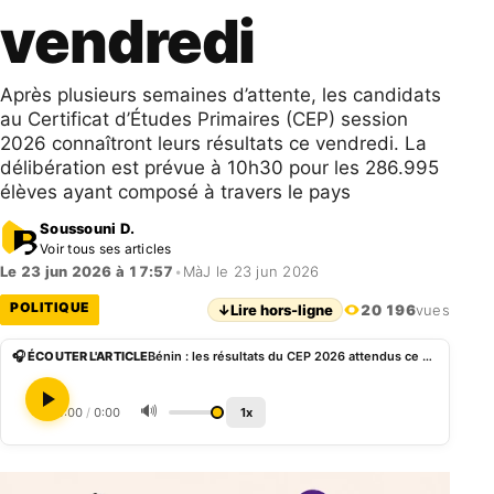
vendredi
Après plusieurs semaines d’attente, les candidats
au Certificat d’Études Primaires (CEP) session
2026 connaîtront leurs résultats ce vendredi. La
délibération est prévue à 10h30 pour les 286.995
élèves ayant composé à travers le pays
Soussouni D.
Voir tous ses articles
Le 23 jun 2026 à 17:57
•
MàJ le 23 jun 2026
POLITIQUE
↓
Lire hors-ligne
20 196
vues
🎧 ÉCOUTER L'ARTICLE
Bénin : les résultats du CEP 2026 attendus ce vendredi
🔊
0:00
/
0:00
1x