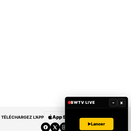
-
x
BWTV LIVE
App Store
Google Play
TÉLÉCHARGEZ L’APP
Lancer