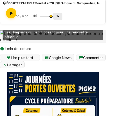
🎧 ÉCOUTER L'ARTICLE
Mondial 2026 (Q): l’Afrique du Sud qualifiée, le Nigeria barragiste et le Bénin éliminé
🔊
0:00
/
0:00
1x
Les Guépards du Bénin posent pour une rencontre
officielle
1 min de lecture
Lire plus tard
Google News
Commenter
Partager