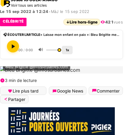
Voir tous ses articles
Le 15 sep 2022 à 12:24
•
MàJ le 15 sep 2022
CÉLÉBRITÉ
↓
Lire hors-ligne
421
vues
🎧 ÉCOUTER L'ARTICLE
« Laisse mon enfant en paix »: Bleu Brigitte menace Maria Mobil à cause de Jonathan Morrison
🔊
0:00
/
0:00
1x
Bleu Brigitte @infosurbaines.com
3 min de lecture
Lire plus tard
Google News
Commenter
Partager