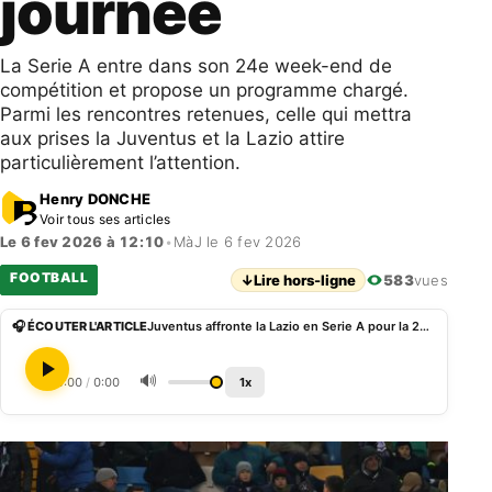
journée
La Serie A entre dans son 24e week-end de
compétition et propose un programme chargé.
Parmi les rencontres retenues, celle qui mettra
aux prises la Juventus et la Lazio attire
particulièrement l’attention.
Henry DONCHE
Voir tous ses articles
Le 6 fev 2026 à 12:10
•
MàJ le 6 fev 2026
FOOTBALL
↓
Lire hors-ligne
583
vues
🎧 ÉCOUTER L'ARTICLE
Juventus affronte la Lazio en Serie A pour la 24e journée
🔊
0:00
/
0:00
1x