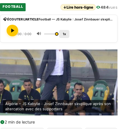
FOOTBALL
↓
Lire hors-ligne
484
vues
🎧 ÉCOUTER L'ARTICLE
Football — JS Kabylie : Josef Zinnbauer s’explique après une altercation avec des supporters
🔊
0:00
/
0:00
1x
Algérie – JS Kabylie : Josef Zinnbauer s’explique après son
altercation avec des supporters
2 min de lecture