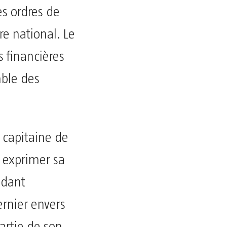
es ordres de
re national. Le
 financières
emble des
 capitaine de
r exprimer sa
ndant
rnier envers