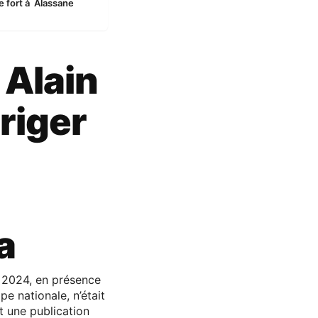
ge fort à Alassane
 Alain
riger
a
r 2024, en présence
pe nationale, n’était
it une publication