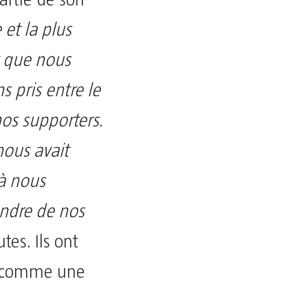
artie de son
 et la plus
st que nous
s pris entre le
nos supporters.
nous avait
 à nous
ndre de nos
es. Ils ont
nt comme une