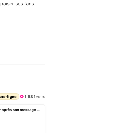
paiser ses fans.
ors-ligne
1 581
vues
Côte d’Ivoire: Max Alain Gradel revient corriger le tir après son message fort à Alassane Ouattara