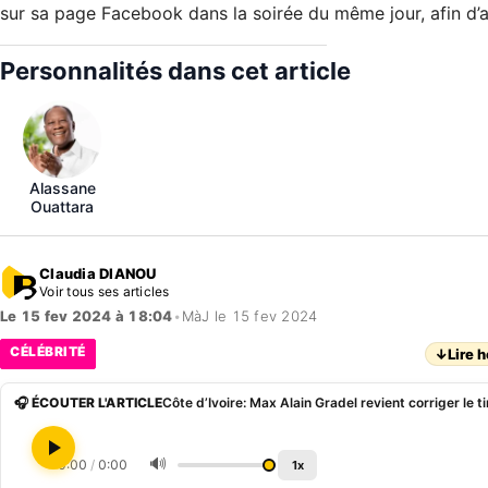
sur sa page Facebook dans la soirée du même jour, afin d’a
Personnalités dans cet article
Alassane
Ouattara
Claudia DIANOU
Voir tous ses articles
Le 15 fev 2024 à 18:04
•
MàJ le 15 fev 2024
CÉLÉBRITÉ
↓
Lire h
🎧 ÉCOUTER L'ARTICLE
🔊
0:00
/
0:00
1x