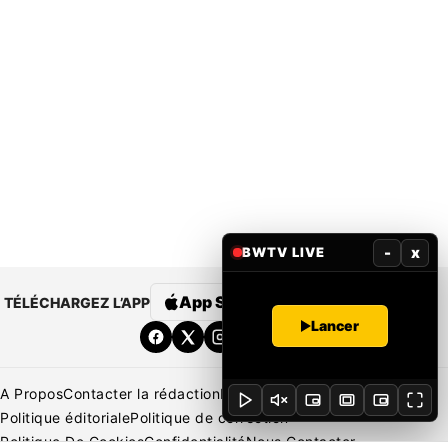
-
x
BWTV LIVE
App Store
Google Play
TÉLÉCHARGEZ L’APP
Lancer
A Propos
Contacter la rédaction
Rédaction
Mentions légales
Politique éditoriale
Politique de correction
Politique De Cookies
Confidentialité
Nous Contacter