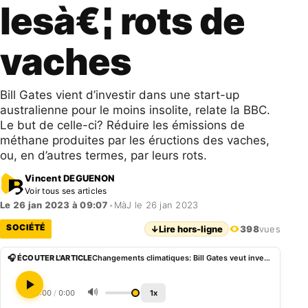
lesà€¦ rots de
vaches
Bill Gates vient d’investir dans une start-up
australienne pour le moins insolite, relate la BBC.
Le but de celle-ci? Réduire les émissions de
méthane produites par les éructions des vaches,
ou, en d’autres termes, par leurs rots.
Vincent DEGUENON
Voir tous ses articles
Le 26 jan 2023 à 09:07
•
MàJ le 26 jan 2023
SOCIÉTÉ
↓
Lire hors-ligne
398
vues
🎧 ÉCOUTER L'ARTICLE
Changements climatiques: Bill Gates veut investir dans lesà€¦ rots de vaches
🔊
0:00
/
0:00
1x