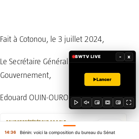
Fait à Cotonou, le 3 juillet 2024,
-
x
BWTV LIVE
Le Secrétaire Général du
Gouvernement,
Lancer
Edouard OUIN-OURO.
SOURCE PRÉFÉRÉE SUR GOOGLE
Sur Google, préférez une information
14:36
Bénin: voici la composition du bureau du Sénat
vérifiée : ajoutez Bénin Web TV