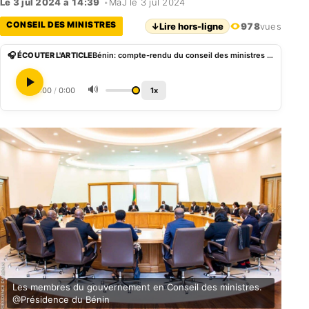
Le 3 jul 2024 à 14:39
•
MàJ le 3 jul 2024
CONSEIL DES MINISTRES
↓
Lire hors-ligne
978
vues
🎧 ÉCOUTER L'ARTICLE
Bénin: compte-rendu du conseil des ministres du 3 juillet 2024
🔊
0:00
/
0:00
1x
Les membres du gouvernement en Conseil des ministres.
@Présidence du Bénin