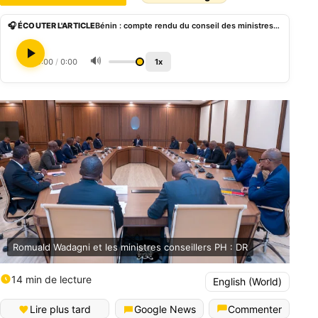
🎧 ÉCOUTER L'ARTICLE
Bénin : compte rendu du conseil des ministres du 01 juillet 2026
🔊
0:00
/
0:00
1x
Romuald Wadagni et les ministres conseillers PH : DR
14 min de lecture
English (World)
Lire plus tard
Google News
Commenter