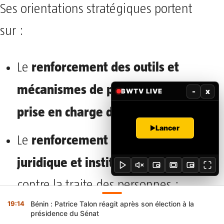
Ses orientations stratégiques portent
sur :
renforcement des outils et
Le
mécanismes de prévention et de
-
x
BWTV LIVE
prise en charge des victimes
;
Lancer
renforcement de l’arsenal
Le
juridique et institutionnel
de lutte
contre la traite des personnes ;
19:14
Bénin : Patrice Talon réagit après son élection à la
consolidation de la
La
présidence du Sénat