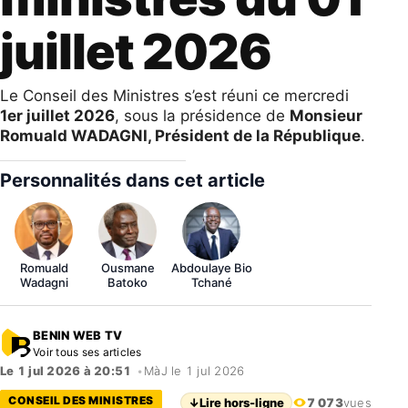
juillet 2026
Le Conseil des Ministres s’est réuni ce mercredi
1er juillet 2026
, sous la présidence de
Monsieur
Romuald WADAGNI, Président de la République
.
Personnalités dans cet article
Romuald
Ousmane
Abdoulaye Bio
Wadagni
Batoko
Tchané
BENIN WEB TV
Voir tous ses articles
Le 1 jul 2026 à 20:51
•
MàJ le 1 jul 2026
CONSEIL DES MINISTRES
↓
Lire hors-ligne
7 073
vues