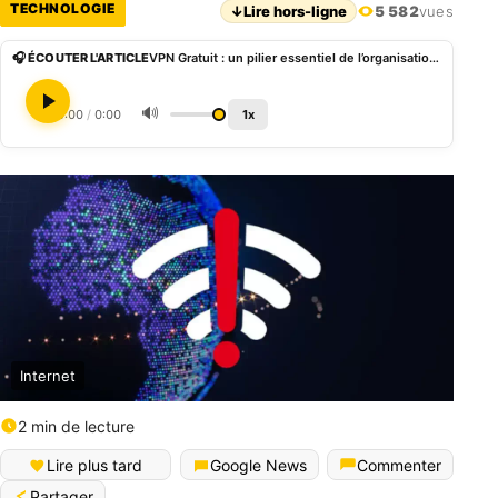
TECHNOLOGIE
↓
Lire hors-ligne
5 582
vues
🎧 ÉCOUTER L'ARTICLE
VPN Gratuit : un pilier essentiel de l’organisation et de la performance d’un site Web
🔊
0:00
/
0:00
1x
Internet
2 min de lecture
Lire plus tard
Google News
Commenter
Partager