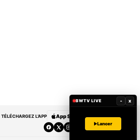
-
x
BWTV LIVE
App Store
Google Play
TÉLÉCHARGEZ L’APP
Lancer