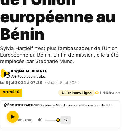
européenne au
Bénin
Sylvia Hartleif n’est plus l’ambassadeur de l’Union
Européenne au Bénin. En fin de mission, elle a été
remplacée par Stéphane Mund.
Angèle M. ADANLE
Voir tous ses articles
Le 8 jul 2024 à 07:36
•
MàJ le 8 jul 2024
SOCIÉTÉ
↓
Lire hors-ligne
1 168
vues
🎧 ÉCOUTER L'ARTICLE
Stéphane Mund nommé ambassadeur de l’Union européenne au Bénin
🔊
0:00
/
0:00
1x