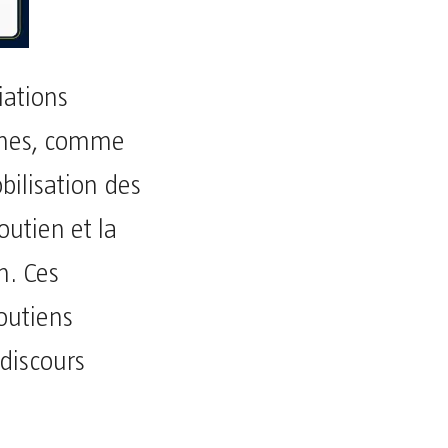
iations
ennes, comme
bilisation des
utien et la
n. Ces
outiens
 discours