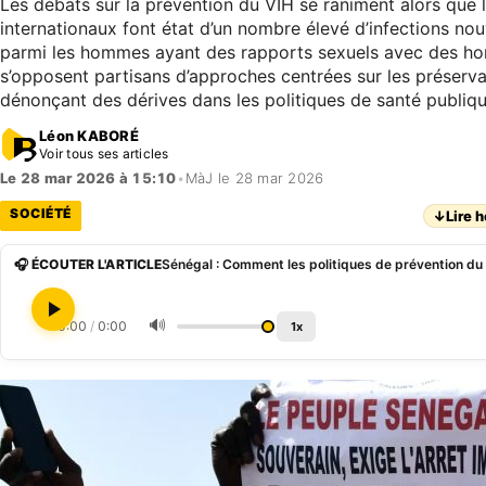
Les débats sur la prévention du VIH se raniment alors que l
internationaux font état d’un nombre élevé d’infections nouv
parmi les hommes ayant des rapports sexuels avec des h
s’opposent partisans d’approches centrées sur les préservat
dénonçant des dérives dans les politiques de santé publiqu
Léon KABORÉ
Voir tous ses articles
Le 28 mar 2026 à 15:10
•
MàJ le 28 mar 2026
SOCIÉTÉ
↓
Lire h
🎧 ÉCOUTER L'ARTICLE
🔊
0:00
/
0:00
1x