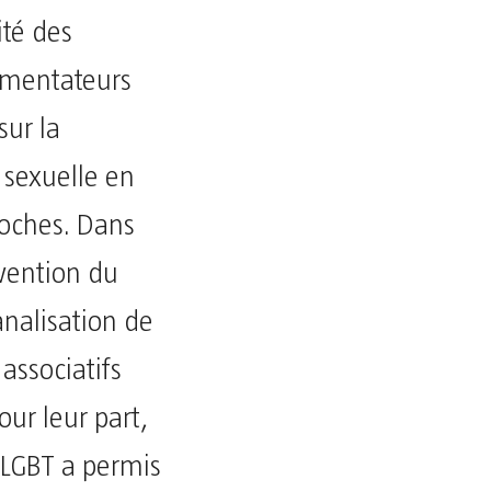
ité des
mmentateurs
sur la
 sexuelle en
roches. Dans
vention du
nalisation de
associatifs
our leur part,
s LGBT a permis