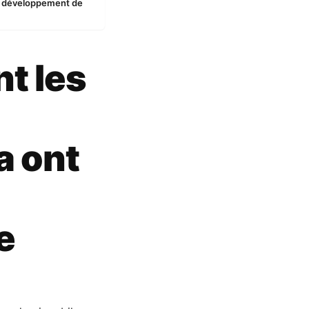
le développement de
t les
a ont
e