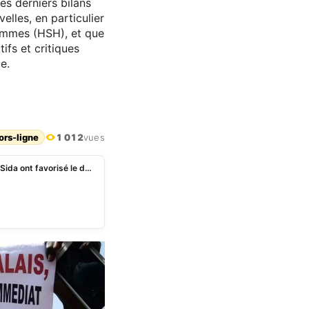
es derniers bilans
elles, en particulier
ommes (HSH), et que
ifs et critiques
e.
ors-ligne
1 012
vues
Sénégal : Comment les politiques de prévention du Sida ont favorisé le développement de l’homosexualité