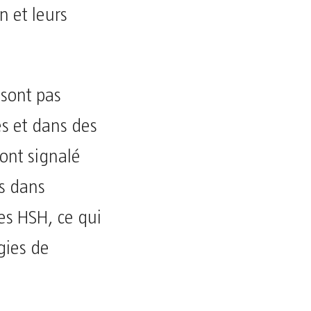
n et leurs
 sont pas
es et dans des
ont signalé
s dans
les HSH, ce qui
égies de