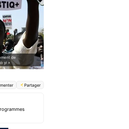
pement de
o yi »
Partager
menter
s programmes