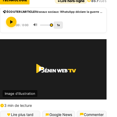
TECHNOLOGIE
↓
Lire hors-ligne
857
vues
🎧 ÉCOUTER L'ARTICLE
Réseaux sociaux: WhatsApp déclare la guerre à ses concurrents avec une pluie de nouveautés
🔊
0:00
/
0:00
1x
Image d'illustration
3 min de lecture
Lire plus tard
Google News
Commenter