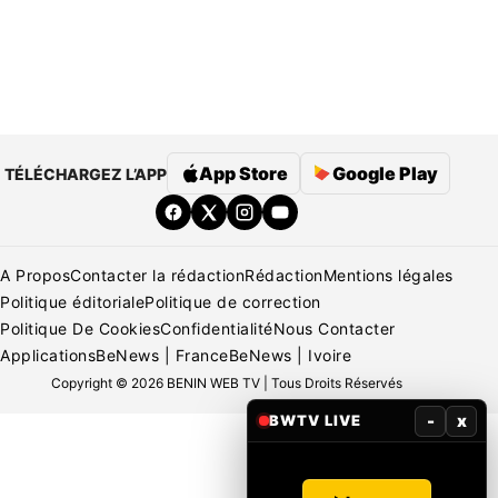
App Store
Google Play
TÉLÉCHARGEZ L’APP
A Propos
Contacter la rédaction
Rédaction
Mentions légales
Politique éditoriale
Politique de correction
Politique De Cookies
Confidentialité
Nous Contacter
Applications
BeNews | France
BeNews | Ivoire
Copyright © 2026 BENIN WEB TV | Tous Droits Réservés
-
x
BWTV LIVE