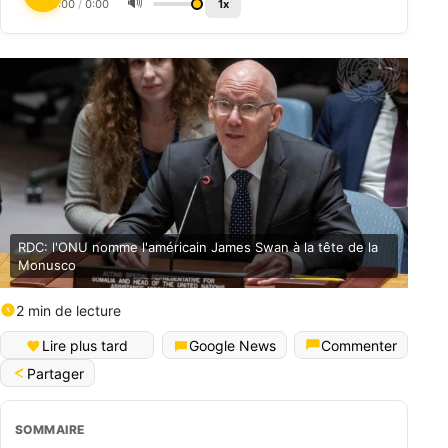
🔊
0:00
/
0:00
1x
RDC: l'ONU nomme l'américain James Swan à la tête de la
Monusco
2 min de lecture
Lire plus tard
Google News
Commenter
Partager
SOMMAIRE