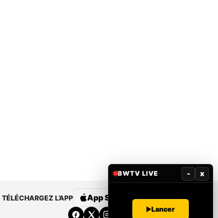
-
x
BWTV LIVE
App Store
Google Play
TÉLÉCHARGEZ L’APP
Lancer