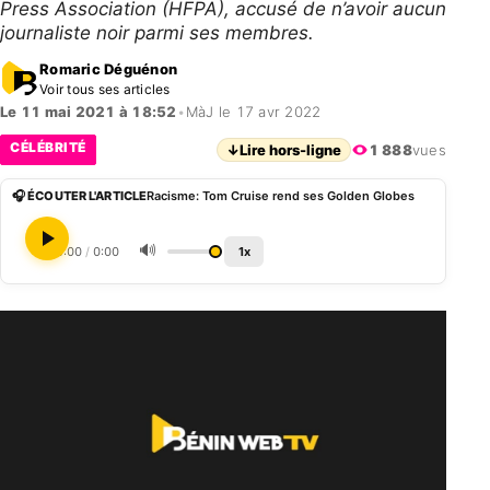
Press Association (HFPA), accusé de n’avoir aucun
journaliste noir parmi ses membres.
Romaric Déguénon
Voir tous ses articles
Le 11 mai 2021 à 18:52
•
MàJ le 17 avr 2022
CÉLÉBRITÉ
↓
Lire hors-ligne
1 888
vues
🎧 ÉCOUTER L'ARTICLE
Racisme: Tom Cruise rend ses Golden Globes
🔊
0:00
/
0:00
1x