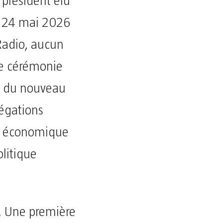
président élu
e 24 mai 2026
Radio, aucun
te cérémonie
on du nouveau
légations
le économique
litique
. Une première