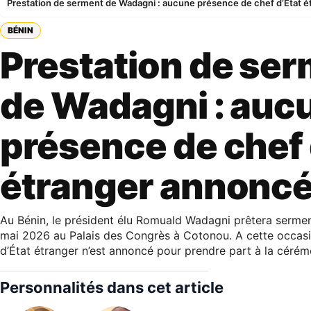
Prestation de serment de Wadagni : aucune présence de chef d’État 
BÉNIN
Prestation de se
de Wadagni : auc
présence de chef 
étranger annonc
Au Bénin, le président élu Romuald Wadagni prêtera serme
mai 2026 au Palais des Congrès à Cotonou. A cette occasi
d’État étranger n’est annoncé pour prendre part à la cérém
Personnalités dans cet article