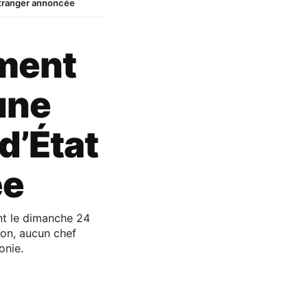
étranger annoncée
rment
une
d’État
ée
nt le dimanche 24
on, aucun chef
onie.