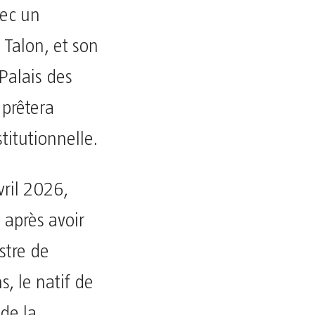
vec un
 Talon, et son
Palais des
prêtera
titutionnelle.
vril 2026,
après avoir
stre de
, le natif de
de la