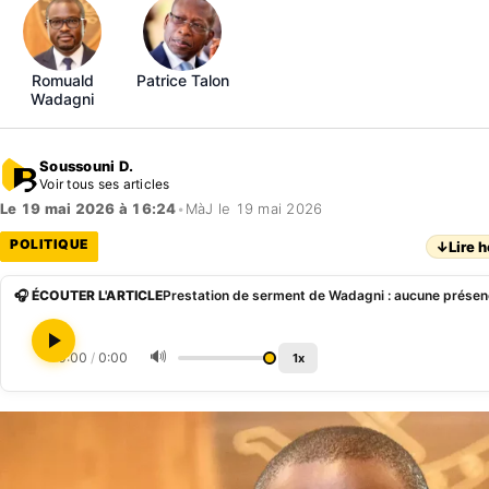
Romuald
Patrice Talon
Wadagni
Soussouni D.
Voir tous ses articles
Le 19 mai 2026 à 16:24
•
MàJ le 19 mai 2026
POLITIQUE
↓
Lire h
🎧 ÉCOUTER L'ARTICLE
🔊
0:00
/
0:00
1x