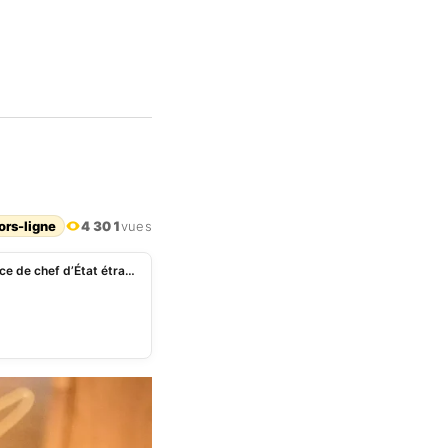
ors-ligne
4 301
vues
Prestation de serment de Wadagni : aucune présence de chef d’État étranger annoncée