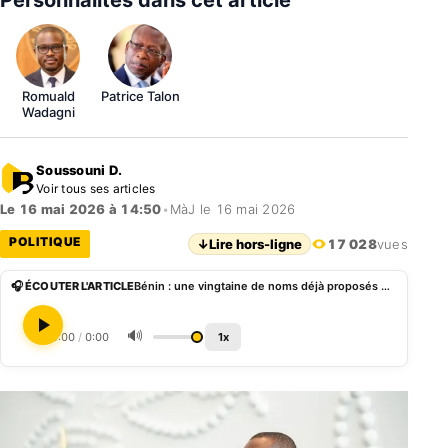
Personnalités dans cet article
Romuald
Patrice Talon
Wadagni
Soussouni D.
Voir tous ses articles
Le 16 mai 2026 à 14:50
•
MàJ le 16 mai 2026
POLITIQUE
↓
Lire hors-ligne
17 028
vues
🎧 ÉCOUTER L'ARTICLE
Bénin : une vingtaine de noms déjà proposés par l’UPR et le BR pour le futur gouvernement
🔊
0:00
/
0:00
1x