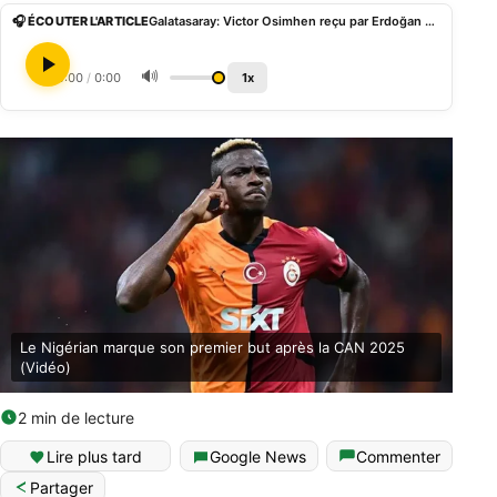
🎧 ÉCOUTER L'ARTICLE
Galatasaray: Victor Osimhen reçu par Erdoğan après le sacre des Lions
🔊
0:00
/
0:00
1x
Le Nigérian marque son premier but après la CAN 2025
(Vidéo)
2 min de lecture
Lire plus tard
Google News
Commenter
Partager