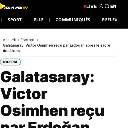
LIVE
EN
SPORT
ELLE
COMMUNIQUÉS
REFLEXION
Accueil
Football
Galatasaray: Victor Osimhen reçu par Erdoğan après le sacre
des Lions
NIGERIA
Galatasaray:
Victor
Osimhen reçu
par Erdoğan