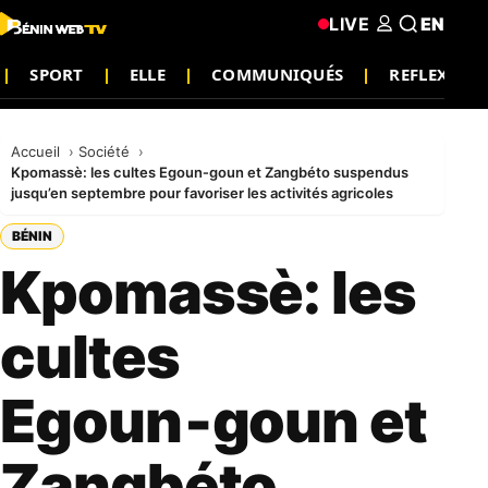
LIVE
EN
SPORT
ELLE
COMMUNIQUÉS
REFLEXION
Accueil
Société
Kpomassè: les cultes Egoun‑goun et Zangbéto suspendus
jusqu’en septembre pour favoriser les activités agricoles
BÉNIN
Kpomassè: les
cultes
Egoun‑goun et
Zangbéto