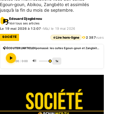
Egoun‑goun, Abikou, Zangbéto et assimilés
jusqu’à la fin du mois de septembre.
Edouard Djogbénou
Voir tous ses articles
Le 19 mai 2026 à 12:07
•
MàJ le 19 mai 2026
SOCIÉTÉ
↓
Lire hors-ligne
2 387
vues
🎧 ÉCOUTER L'ARTICLE
Kpomassè: les cultes Egoun‑goun et Zangbéto suspendus jusqu’en septembre pour favoriser les activités agricoles
🔊
0:00
/
0:00
1x