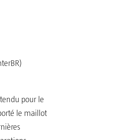
nterBR)
ttendu pour le
porté le maillot
rnières