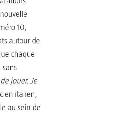
larations
 nouvelle
méro 10,
ats autour de
é que chaque
, sans
 de jouer. Je
cien italien,
le au sein de