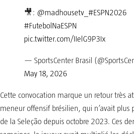
🎥:
@madhousetv_
#ESPN2026
#FutebolNaESPN
pic.twitter.com/IIelG9P3Ix
— SportsCenter Brasil (@SportsCe
May 18, 2026
Cette convocation marque un retour très a
meneur offensif brésilien, qui n’avait plus 
de la Seleção depuis octobre 2023. Ces de