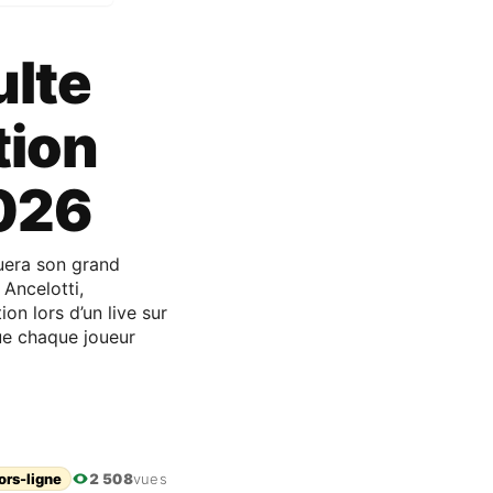
ulte
tion
2026
uera son grand
Ancelotti,
on lors d’un live sur
que chaque joueur
ors-ligne
2 508
vues