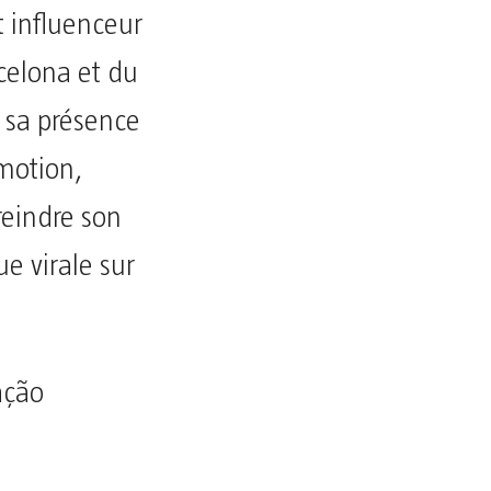
t influenceur
celona et du
t sa présence
émotion,
reindre son
 virale sur
ação