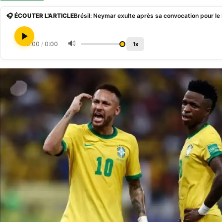
🎧 ÉCOUTER L'ARTICLE
Brésil: Neymar exulte après sa convocation pour l
🔊
0:00
/
0:00
1x