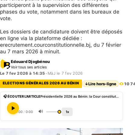
participeront à la supervision des différentes
phases du vote, notamment dans les bureaux de
vote.
Les dossiers de candidature doivent être déposés
en ligne via la plateforme dédiée :
erecrutement.courconstitutionnelle.bj, du 7 février
au 7 mars 2026 à minuit.
Edouard Djogbénou
Voir tous ses articles
Le 7 fev 2026 à 14:35
•
MàJ le 7 fev 2026
ELECTIONS GÉNÉRALES 2026 AU BÉNIN
↓
Lire hors-ligne
10 7
🎧 ÉCOUTER L'ARTICLE
Présidentielle 2026 au Bénin: la Cour constitutionnelle lance le recrutement de ses délégués
🔊
0:00
/
0:00
1x