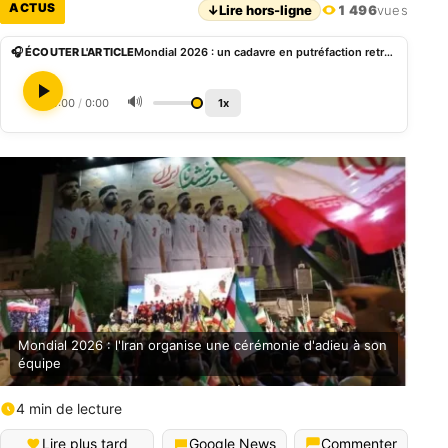
ACTUS
↓
Lire hors-ligne
1 496
vues
🎧 ÉCOUTER L'ARTICLE
Mondial 2026 : un cadavre en putréfaction retrouvé devant le stade où s’entraîne l’Iran
🔊
0:00
/
0:00
1x
Mondial 2026 : l'Iran organise une cérémonie d'adieu à son
équipe
4 min de lecture
English (World)