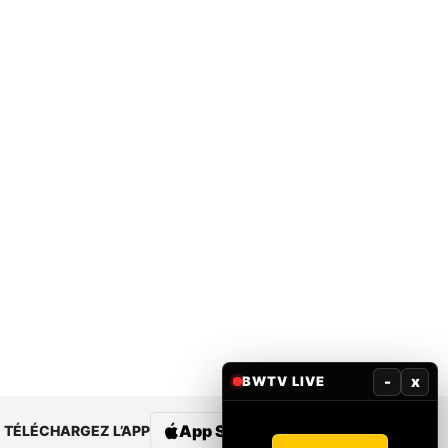
-
x
BWTV LIVE
App Store
Google Play
TÉLÉCHARGEZ L’APP