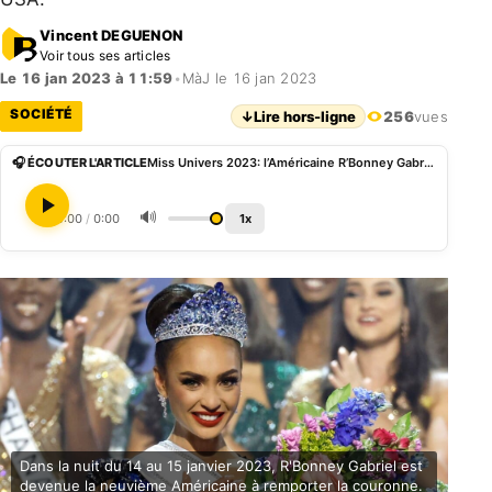
Vincent DEGUENON
Voir tous ses articles
Le 16 jan 2023 à 11:59
•
MàJ le 16 jan 2023
SOCIÉTÉ
↓
Lire hors-ligne
256
vues
🎧 ÉCOUTER L'ARTICLE
Miss Univers 2023: l’Américaine R’Bonney Gabriel couronnée la plus belle femme du monde
🔊
0:00
/
0:00
1x
Dans la nuit du 14 au 15 janvier 2023, R'Bonney Gabriel est
devenue la neuvième Américaine à remporter la couronne.