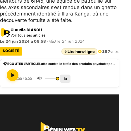
alentours de 6h45, une équipe de patrouille sur
les axes secondaires s’est rendue dans un ghetto
précédemment identifié à Illara Kanga, où une
découverte fortuite a été faite.
Claudia DIANOU
Voir tous ses articles
Le 24 jun 2024 à 08:58
•
MàJ le 24 jun 2024
SOCIÉTÉ
↓
Lire hors-ligne
397
vues
🎧 ÉCOUTER L'ARTICLE
Lutte contre le trafic des produits psychotropes: arrestation d’une personne avec plus de 60 kg de chanvre indien à Illara
🔊
0:00
/
0:00
1x