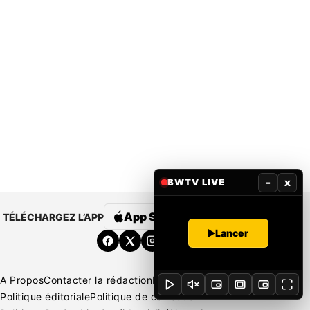
-
x
BWTV LIVE
App Store
Google Play
TÉLÉCHARGEZ L’APP
Lancer
A Propos
Contacter la rédaction
Rédaction
Mentions légales
Politique éditoriale
Politique de correction