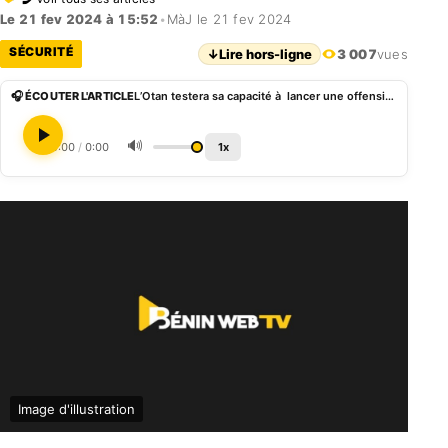
Le 21 fev 2024 à 15:52
•
MàJ le 21 fev 2024
SÉCURITÉ
↓
Lire hors-ligne
3 007
vues
🎧 ÉCOUTER L'ARTICLE
L’Otan testera sa capacité à lancer une offensive contre la Russie et la Biélorussie
🔊
0:00
/
0:00
1x
Image d'illustration