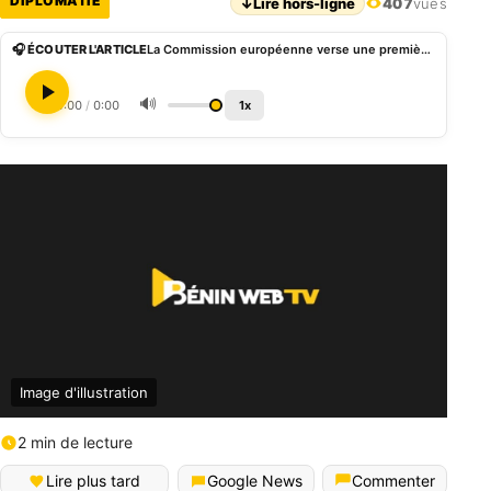
DIPLOMATIE
↓
Lire hors-ligne
407
vues
🎧 ÉCOUTER L'ARTICLE
La Commission européenne verse une première tranche de 3 milliards d’euros d’aide à l’Ukraine
🔊
0:00
/
0:00
1x
Image d'illustration
2 min de lecture
Lire plus tard
Google News
Commenter