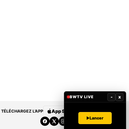
-
x
BWTV LIVE
App Store
Google Play
TÉLÉCHARGEZ L’APP
Lancer