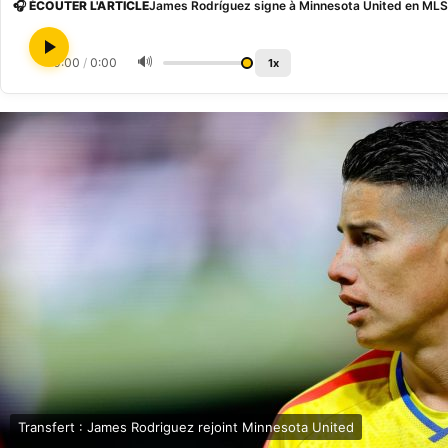
🎧 ÉCOUTER L'ARTICLE
James Rodríguez signe à Minnesota United en ML
🔊
0:00
/
0:00
1x
Transfert : James Rodriguez rejoint Minnesota United