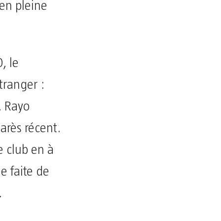
en pleine
, le
tranger :
, Rayo
arès récent.
e club en à
e faite de
.