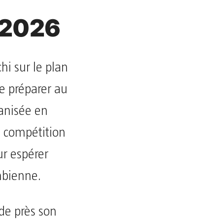
 2026
hi sur le plan
e préparer au
anisée en
 compétition
ur espérer
mbienne.
 de près son