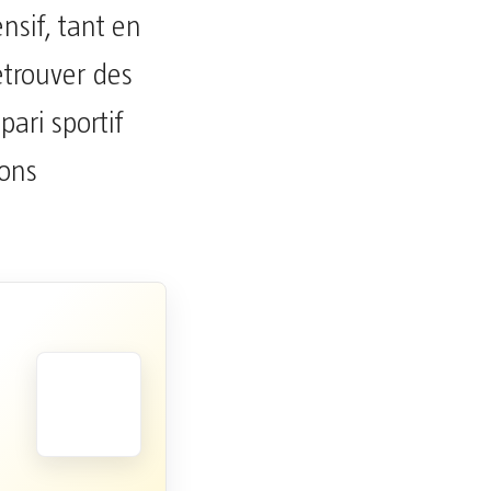
ensif, tant en
etrouver des
ari sportif
ions