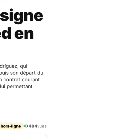
 signe
ed en
ríguez, qui
epuis son départ du
un contrat courant
 lui permettant
 hors-ligne
484
vues