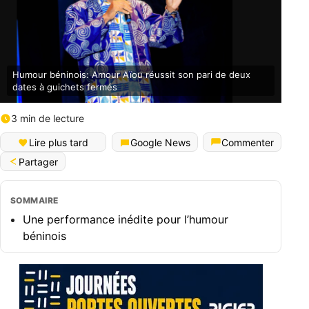
Humour béninois: Amour Aïou réussit son pari de deux
dates à guichets fermés
3 min de lecture
English (World)
Lire plus tard
Google News
Commenter
Partager
SOMMAIRE
Une performance inédite pour l’humour
béninois