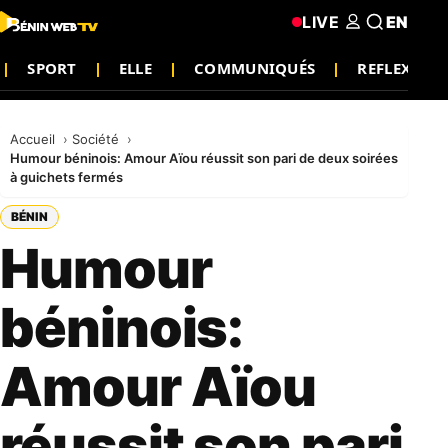
LIVE
EN
SPORT
ELLE
COMMUNIQUÉS
REFLEXIO
Accueil
Société
Humour béninois: Amour Aïou réussit son pari de deux soirées
à guichets fermés
BÉNIN
Humour
béninois:
Amour Aïou
réussit son pari