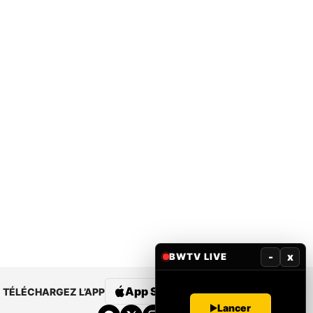
-
x
BWTV LIVE
App Store
Google Play
TÉLÉCHARGEZ L’APP
Lancer