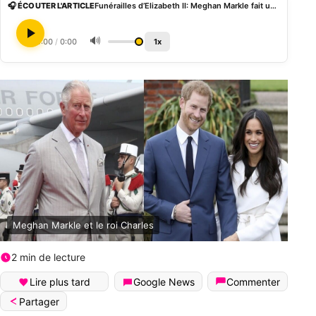
🎧 ÉCOUTER L'ARTICLE
Funérailles d’Elizabeth II: Meghan Markle fait une demande « très courageuse » au roi Charles
🔊
0:00
/
0:00
1x
Meghan Markle et le roi Charles
2 min de lecture
Lire plus tard
Google News
Commenter
Partager