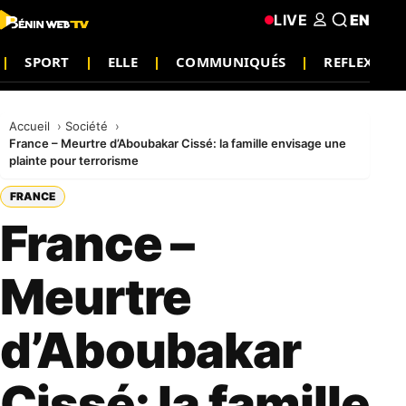
LIVE
EN
SPORT
ELLE
COMMUNIQUÉS
REFLEXION
Accueil
Société
France – Meurtre d’Aboubakar Cissé: la famille envisage une
plainte pour terrorisme
FRANCE
France –
Meurtre
d’Aboubakar
Cissé: la famille