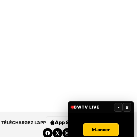
-
x
BWTV LIVE
App Store
Google Play
TÉLÉCHARGEZ L’APP
Lancer