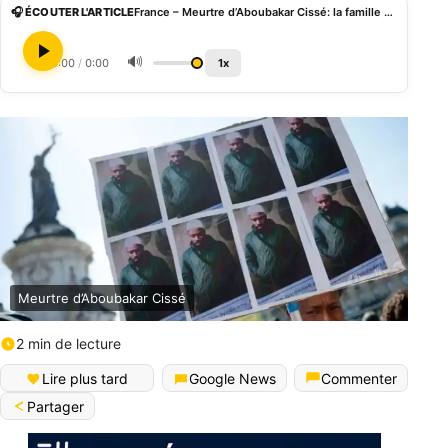
🎧 ÉCOUTER L'ARTICLE
France – Meurtre d’Aboubakar Cissé: la famille envisage une plainte pour terrorisme
🔊
0:00
/
0:00
1x
Meurtre d’Aboubakar Cissé
2 min de lecture
Lire plus tard
Google News
Commenter
Partager