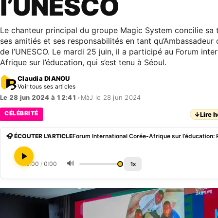
l’UNESCO
Le chanteur principal du groupe Magic System concilie sa 
ses amitiés et ses responsabilités en tant qu’Ambassadeur
de l’UNESCO. Le mardi 25 juin, il a participé au Forum inte
Afrique sur l’éducation, qui s’est tenu à Séoul.
Claudia DIANOU
Voir tous ses articles
Le 28 jun 2024 à 12:41
•
MàJ le 28 jun 2024
CÉLÉBRITÉ
↓
Lire h
🎧 ÉCOUTER L'ARTICLE
🔊
0:00
/
0:00
1x