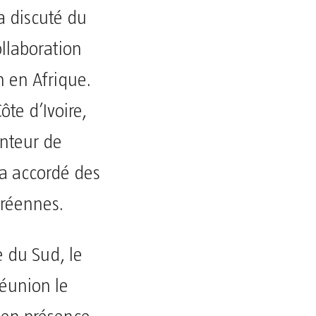
a discuté du
ollaboration
 en Afrique.
ôte d’Ivoire,
nteur de
 a accordé des
oréennes.
e du Sud, le
réunion le