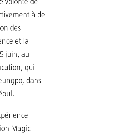
e volonté de
activement à de
ion des
ence et la
25 juin, au
ucation, qui
gdeungpo, dans
éoul.
xpérience
tion Magic