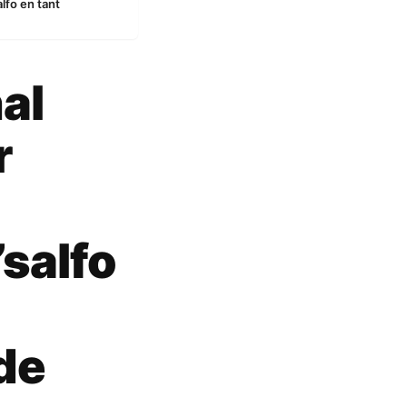
lfo en tant
al
r
’salfo
de