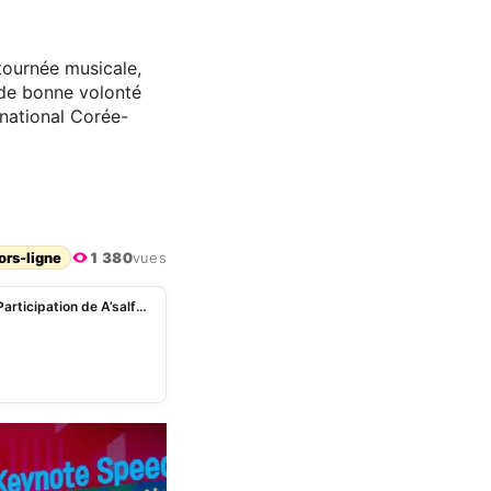
tournée musicale,
 de bonne volonté
rnational Corée-
ors-ligne
1 380
vues
Forum International Corée-Afrique sur l’éducation: Participation de A’salfo en tant qu’ambassadeur de l’UNESCO