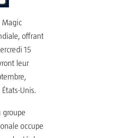
, Magic
iale, offrant
ercredi 15
vront leur
ptembre,
 États-Unis.
u groupe
tionale occupe