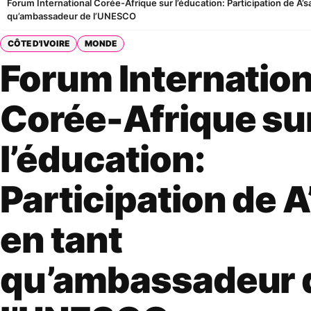
Forum International Corée-Afrique sur l’éducation: Participation de A’sa
qu’ambassadeur de l’UNESCO
CÔTE D'IVOIRE
MONDE
Forum Internation
Corée-Afrique su
l’éducation:
Participation de A
en tant
qu’ambassadeur 