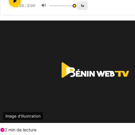
🔊
0:00
/
0:00
1x
Image d'illustration
2 min de lecture