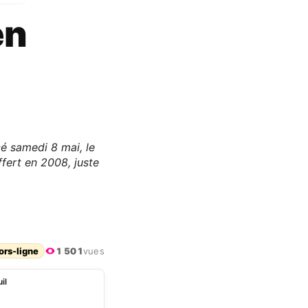
en
é samedi 8 mai, le
fert en 2008, juste
ors-ligne
1 501
vues
il