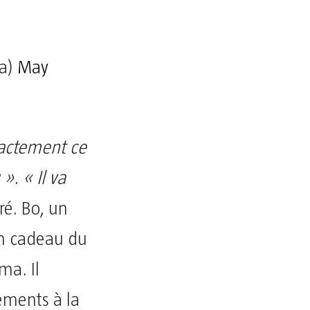
a)
May
xactement ce
 »
.
« Il va
oré. Bo, un
 un cadeau du
ma. Il
ements à la