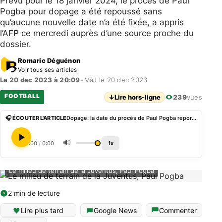
Prévu pour le 18 janvier 2024, le procès de Paul
Pogba pour dopage a été repoussé sans
qu’aucune nouvelle date n’a été fixée, a appris
l’AFP ce mercredi auprès d’une source proche du
dossier.
Romaric Déguénon
Voir tous ses articles
Le 20 dec 2023 à 20:09
•
MàJ le 20 dec 2023
FOOTBALL
↓
Lire hors-ligne
239
vues
🎧 ÉCOUTER L'ARTICLE
Dopage: la date du procès de Paul Pogba reportée
🔊
0:00
/
0:00
1x
Le milieu de terrain de la Juventus, Paul Pogba
2 min de lecture
Lire plus tard
Google News
Commenter