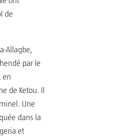
avè ont
l de
a-Allagbe,
éhendé par le
, en
e de Ketou. Il
iminel. Une
quée dans la
geria et