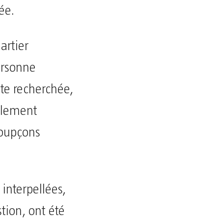
ée.
artier
ersonne
te recherchée,
llement
 soupçons
interpellées,
tion, ont été