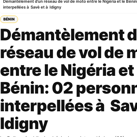
Démantèlement d’un réseau de vol de moto entre le Nigéria et le Béni
interpellées à Savè et à Idigny
BÉNIN
Démantèlement d
réseau de vol de 
entre le Nigéria et 
Bénin: 02 person
interpellées à Sav
Idigny