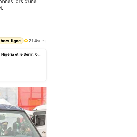
onnes lors d’une
4.
 hors-ligne
714
vues
Démantèlement d’un réseau de vol de moto entre le Nigéria et le Bénin: 02 personnes interpellées à Savè et à Idigny