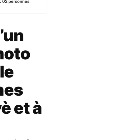
n: 02 personnes
’un
moto
le
nes
è et à