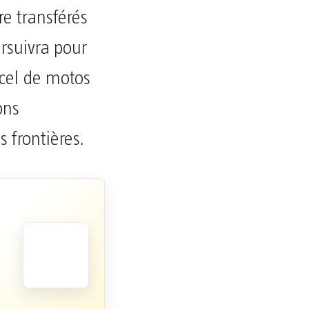
e transférés
rsuivra pour
recel de motos
ons
 frontières.