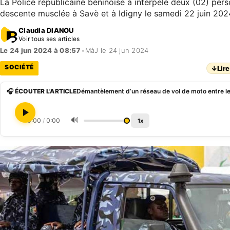
La Police républicaine béninoise a interpelé deux (02) pers
descente musclée à Savè et à Idigny le samedi 22 juin 202
Claudia DIANOU
Voir tous ses articles
Le 24 jun 2024 à 08:57
•
MàJ le 24 jun 2024
SOCIÉTÉ
↓
Lire
🎧 ÉCOUTER L'ARTICLE
🔊
0:00
/
0:00
1x