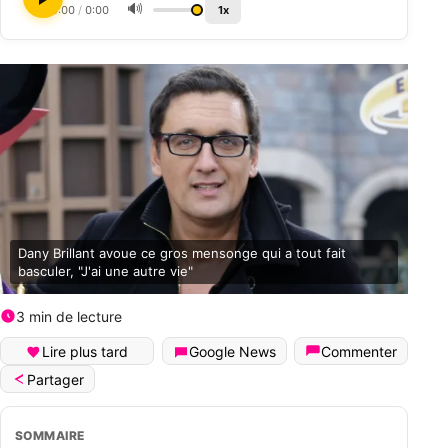
🔊
0:00
/
0:00
1x
Dany Brillant avoue ce gros mensonge qui a tout fait
basculer, "J'ai une autre vie"
3 min de lecture
Lire plus tard
Google News
Commenter
Partager
SOMMAIRE