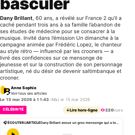
basculer
Dany Brillant
, 60 ans, a révélé sur France 2 qu’il a
caché pendant trois ans à sa famille l’abandon de
ses études de médecine pour se consacrer à la
musique. Invité dans l’émission Un dimanche à la
campagne animée par Frédéric Lopez, le chanteur
au style rétro — influencé par les crooners — a
livré des confidences sur ce mensonge de
jeunesse et sur la construction de son personnage
artistique, né du désir de devenir saltimbanque et
crooner.
Anne Sophie
Voir tous ses articles
Le 15 mar 2026 à 11:43
•
MàJ le 15 mar 2026
CÉLÉBRITÉ
↓
Lire hors-ligne
220
vues
🎧 ÉCOUTER L'ARTICLE
Dany Brillant avoue un gros mensonge qui a tout fait basculer