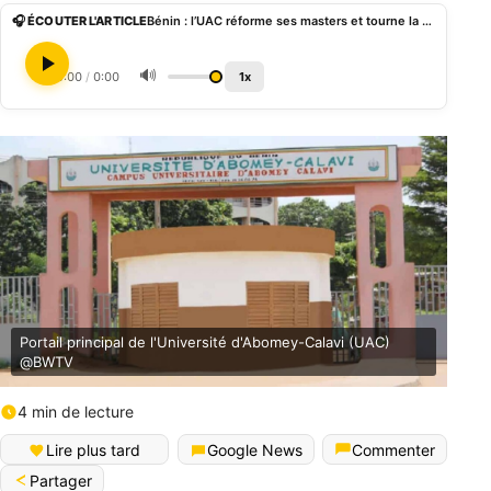
🎧 ÉCOUTER L'ARTICLE
Bénin : l’UAC réforme ses masters et tourne la page des écoles doctorales
🔊
0:00
/
0:00
1x
Portail principal de l'Université d'Abomey-Calavi (UAC)
@BWTV
4 min de lecture
Lire plus tard
Google News
Commenter
Partager