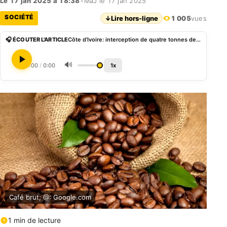
Le 17 jan 2025 à 18:38
•
MàJ le 17 jan 2025
SOCIÉTÉ
↓
Lire hors-ligne
1 005
vues
🎧 ÉCOUTER L'ARTICLE
Côte d’Ivoire: interception de quatre tonnes de café brut en transit illégal vers le Mali à Korhogo
🔊
0:00
/
0:00
1x
Café brut; @: Google.com
1 min de lecture