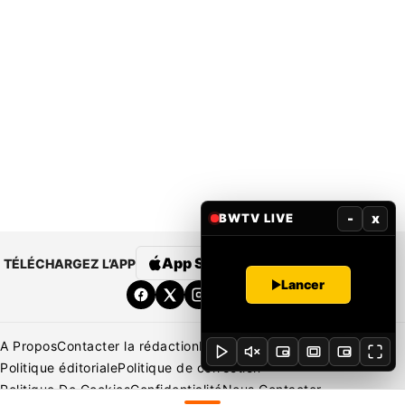
-
x
BWTV LIVE
App Store
Google Play
TÉLÉCHARGEZ L’APP
Lancer
A Propos
Contacter la rédaction
Rédaction
Mentions légales
Politique éditoriale
Politique de correction
Politique De Cookies
Confidentialité
Nous Contacter