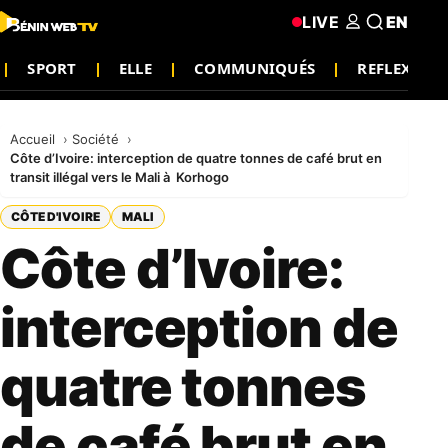
LIVE
EN
SPORT
ELLE
COMMUNIQUÉS
REFLEXION
Accueil
Société
Côte d’Ivoire: interception de quatre tonnes de café brut en
transit illégal vers le Mali à Korhogo
CÔTE D'IVOIRE
MALI
Côte d’Ivoire:
interception de
quatre tonnes
de café brut en