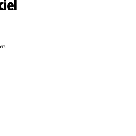
ciel
ers