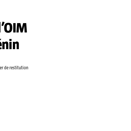
l’OIM
énin
r de restitution