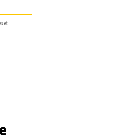
es et
de