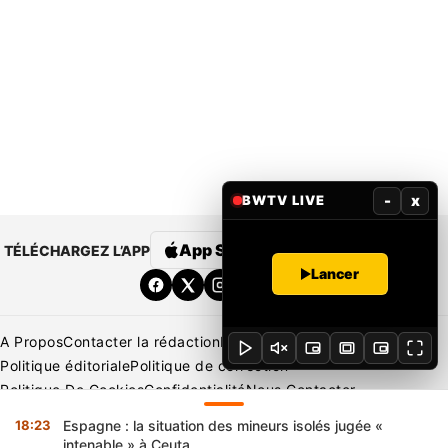
-
x
BWTV LIVE
App Store
Google Play
TÉLÉCHARGEZ L’APP
Lancer
A Propos
Contacter la rédaction
Rédaction
Mentions légales
Politique éditoriale
Politique de correction
Politique De Cookies
Confidentialité
Nous Contacter
Applications
BeNews | France
BeNews | Ivoire
18:23
Espagne : la situation des mineurs isolés jugée «
Copyright © 2026 BENIN WEB TV | Tous Droits Réservés
intenable » à Ceuta