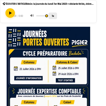
🎧 ÉCOUTER L'ARTICLE
Bénin: la journée du lundi 1er Mai 2023 « déclarée fériée, chômée et payée »
🔊
1x
0:00
/
0:00