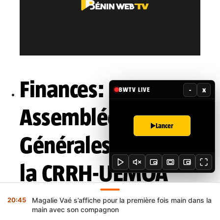
Finances:
-
x
BWTV LIVE
Assemblées
Lancer
Générales 2021 de
la CRRH-UEMOA
20:45
Magalie Vaé s’affiche pour la première fois main dans la
main avec son compagnon
[Communiqué] La Caisse Régionale de Refinancement