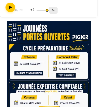
🔊
1x
0:00
/
0:00