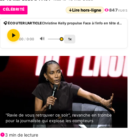
CÉLÉBRITÉ
↓
Lire hors-ligne
847
vues
🎧 ÉCOUTER L'ARTICLE
Christine Kelly propulse Face à l’info en tête des audiences avec 662 000 téléspectateurs
🔊
0:00
/
0:00
1x
"Ravie de vous retrouver ce soir", revanche en trombe
pour la journaliste qui explose les compteurs
3 min de lecture