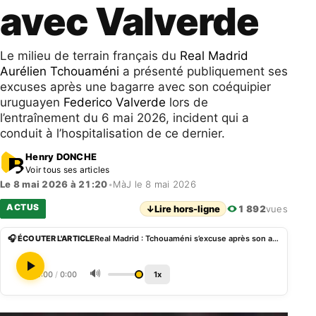
avec Valverde
Le milieu de terrain français du
Real Madrid
Aurélien Tchouaméni
a présenté publiquement ses
excuses après une bagarre avec son coéquipier
uruguayen
Federico Valverde
lors de
l’entraînement du 6 mai 2026, incident qui a
conduit à l’hospitalisation de ce dernier.
Henry DONCHE
Voir tous ses articles
Le 8 mai 2026 à 21:20
•
MàJ le 8 mai 2026
ACTUS
↓
Lire hors-ligne
1 892
vues
🎧 ÉCOUTER L'ARTICLE
Real Madrid : Tchouaméni s’excuse après son altercation avec Valverde
🔊
0:00
/
0:00
1x