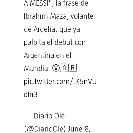
A MESSI", la frase de
Ibrahim Maza, volante
de Argelia, que ya
palpita el debut con
Argentina en el
Mundial 😮🇦🇷
pic.twitter.com/LK5nVU
oIn3
— Diario Olé
(@DiarioOle)
June 8,