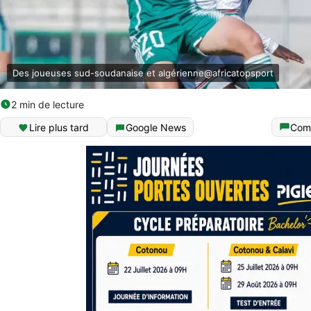
Des joueuses sud-soudanaise et algérienne@africatopsport
2 min de lecture
Lire plus tard
Google News
Com