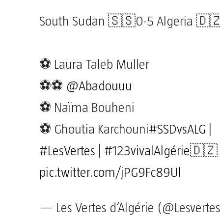
South Sudan 🇸🇸0-5 Algeria 🇩
⚽️ Laura Taleb Muller
⚽️⚽️
@Abadouuu
⚽️ Naïma Bouheni
⚽️ Ghoutia Karchouni
#SSDvsALG
|
#LesVertes
|
#123vivalAlgérie
🇩🇿
pic.twitter.com/jPG9Fc89Ul
— Les Vertes d’Algérie (@Lesverte