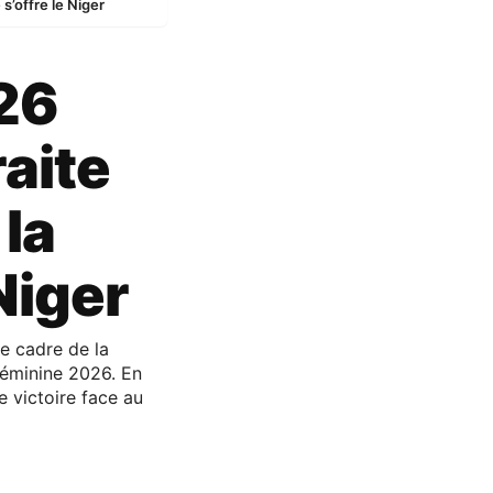
s’offre le Niger
26
raite
 la
Niger
le cadre de la
Féminine 2026. En
 victoire face au