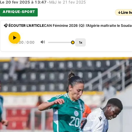
Le 20 fev 2025 à 13:47
•
MàJ le 21 fev 2025
AFRIQUE-SPORT
↓
Lire h
🎧 ÉCOUTER L'ARTICLE
🔊
0:00
/
0:00
1x