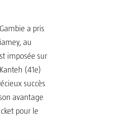
 Gambie a pris
Niamey, au
est imposée sur
 Kanteh (41e)
précieux succès
 son avantage
icket pour le