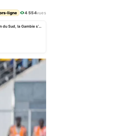
ors-ligne
4 554
vues
CAN Féminine 2026 (Q): l’Algérie maltraite le Soudan du Sud, la Gambie s’offre le Niger